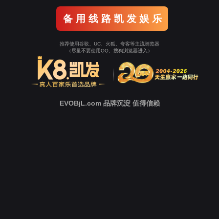
备 用 线 路 凯 发 娱 乐
推荐使用谷歌、UC、火狐、夸客等主流浏览器
（尽量不要使用QQ、搜狗浏览器进入）
EVOBjL.com 品牌沉淀 值得信赖