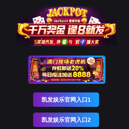
凯发娱乐官网入口1
凯发娱乐官网入口2